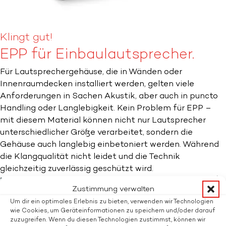
Klingt gut!
EPP für Einbaulautsprecher.
Für Lautsprechergehäuse, die in Wänden oder
Innenraumdecken installiert werden, gelten viele
Anforderungen in Sachen Akustik, aber auch in puncto
Handling oder Langlebigkeit. Kein Problem für EPP –
mit diesem Material können nicht nur Lautsprecher
unterschiedlicher Größe verarbeitet, sondern die
Gehäuse auch langlebig einbetoniert werden. Während
die Klangqualität nicht leidet und die Technik
gleichzeitig zuverlässig geschützt wird.
FRAGEN SIE EINFACH UNVERBINDLICH AN!
Zustimmung verwalten
Interessiert? Fragen Sie unverbindlich an.
Um dir ein optimales Erlebnis zu bieten, verwenden wir Technologien
Anrede
wie Cookies, um Geräteinformationen zu speichern und/oder darauf
Herr
zuzugreifen. Wenn du diesen Technologien zustimmst, können wir