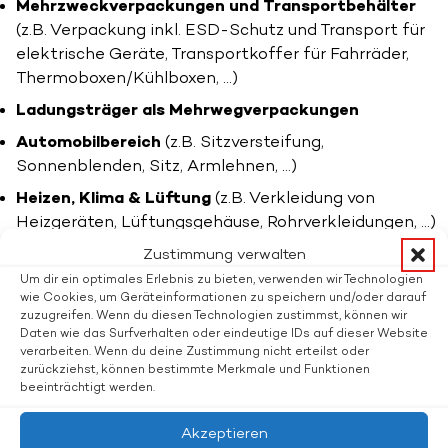
Mehrzweckverpackungen und Transportbehälter
(z.B. Verpackung inkl. ESD-Schutz und Transport für
elektrische Geräte, Transportkoffer für Fahrräder,
Thermoboxen/Kühlboxen, …)
Ladungsträger als Mehrwegverpackungen
Automobilbereich
(z.B. Sitzversteifung,
Sonnenblenden, Sitz, Armlehnen, …)
Heizen, Klima & Lüftung
(z.B. Verkleidung von
Heizgeräten, Lüftungsgehäuse, Rohrverkleidungen, …)
Sport & Freizeit
(z.B. Bälle, Faszienrollen,
Zustimmung verwalten
Getränkekühler, Modellflugzeuge, Riesenbausteine …)
Um dir ein optimales Erlebnis zu bieten, verwenden wir Technologien
wie Cookies, um Geräteinformationen zu speichern und/oder darauf
Möbel und Outdoor-Artikel
(Sitzkissen, Blumentöpfe,
zuzugreifen. Wenn du diesen Technologien zustimmst, können wir
Hocker, …)
Daten wie das Surfverhalten oder eindeutige IDs auf dieser Website
verarbeiten. Wenn du deine Zustimmung nicht erteilst oder
Medizin- & Lebensmittelbehälter
(Transport von
zurückziehst, können bestimmte Merkmale und Funktionen
beeinträchtigt werden.
Arzneistoffen, Fisch, Eis, …)
Sicherheit
(z.B. Knieschutz, Kopfschutz, …)
Akzeptieren