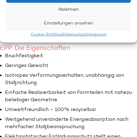
Boots- und Schiffbau
(z.B. Steuerrad, Rumpfkern, …)
Ablehnen
Schallschutz
(Hülle von Staubsaugern, Pumpen,
Steuervorrichtungen, …)
Einstellungen ansehen
Hochwertige Oberflächenstrukturen für Sichtteile
Cookie-Richtlinie
Datenschutz
Impressum
EPP: Die Eigenschaften.
Bruchfestigkeit
Geringes Gewicht
Isotropes Verformungsverhalten, unabhängig von
Stoßrichtung
Einfache Realisierbarkeit von Formteilen mit nahezu
beliebiger Geometrie
Umweltfreundlich – 100% recycelbar
Weitgehend unveränderte Energieabsorption nach
mehrfacher Stoßbeanspruchung
Elektrostatischer Entladungsschutz stellt einen