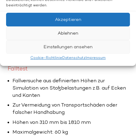
Stoßbelastungen
zurückziehst, können bestimmte Merkmale und Funktionen
beeinträchtigt werden.
Maximale Fläche: 1200 x 1200 mm
Akzeptieren
Theoretisches Maximalgewicht 250 kg. Das
Maximalgewicht hängt von dem Testprozedere
Ablehnen
ab und muss entsprechend berechnet werden
Einstellungen ansehen
Cookie-Richtlinie
Datenschutz
Impressum
Falltest
Fallversuche aus definierten Höhen zur
Simulation von Stoßbelastungen z.B. auf Ecken
und Kanten
Zur Vermeidung von Transportschäden oder
falscher Handhabung
Höhen von 310 mm bis 1810 mm
Maximalgewicht: 60 kg