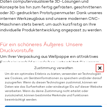
Daten computervisualisierte 3D-Lösungen und
Konzepte bis hin zum fertig gefrästen, geschnittenen
oder 3D-gedruckten Prototypenmuster. Dank unseres
internen Werkzeugbaus sind unsere modernen CNC-
Maschinen stets bereit, um auch kurzfristig an Ihre
individuelle Produktentwicklung angepasst zu werden.
Für ein schöneres Äußeres: Unsere
Druckvorstufe.
Um Ihrer Verpackung aus Wellpappe ein attraktives
Erscheinungsbild zu verleihen, unterstützt Sie unsere
Zustimmung verwalten
Druckvorstufe mit modernster Software und Workflow-
Systemen bei der Gestaltung, Korrektur und
Um dir ein optimales Erlebnis zu bieten, verwenden wir Technologien
wie Cookies, um Geräteinformationen zu speichern und/oder darauf
Bildbearbeitung Ihrer Daten. Farbechte Rasterproofs für
zuzugreifen. Wenn du diesen Technologien zustimmst, können wir
den Offsetdruck und den Flexopostprint sowie
Daten wie das Surfverhalten oder eindeutige IDs auf dieser Website
professionelles Color-Management und 3D-Rendering
verarbeiten. Wenn du deine Zustimmung nicht erteilst oder
zurückziehst, können bestimmte Merkmale und Funktionen
Ihrer Verpackungen gehören bei Flatz zum Standard.
beeinträchtigt werden.
Wir helfen Ihnen