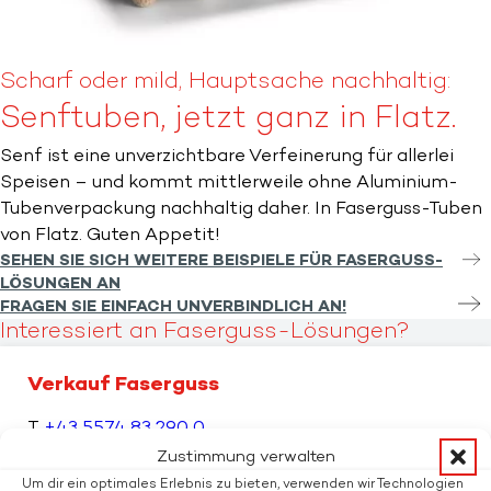
Scharf oder mild, Hauptsache nachhaltig:
Senftuben, jetzt ganz in Flatz.
Senf ist eine unverzichtbare Verfeinerung für allerlei
Speisen – und kommt mittlerweile ohne Aluminium-
Tubenverpackung nachhaltig daher. In Faserguss-Tuben
von Flatz. Guten Appetit!
SEHEN SIE SICH WEITERE BEISPIELE FÜR FASERGUSS-
LÖSUNGEN AN
FRAGEN SIE EINFACH UNVERBINDLICH AN!
Interessiert an Faserguss-Lösungen?
Verkauf Faserguss
T
+43 5574 83 290 0
F +43 5574 83 290 205
Zustimmung verwalten
verpackungen@flatz.com
Um dir ein optimales Erlebnis zu bieten, verwenden wir Technologien