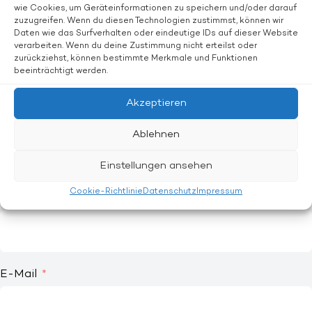
wie Cookies, um Geräteinformationen zu speichern und/oder darauf
zuzugreifen. Wenn du diesen Technologien zustimmst, können wir
Anrede
Daten wie das Surfverhalten oder eindeutige IDs auf dieser Website
verarbeiten. Wenn du deine Zustimmung nicht erteilst oder
Herr
zurückziehst, können bestimmte Merkmale und Funktionen
Frau
beeinträchtigt werden.
Divers
Akzeptieren
Vorname
Ablehnen
Einstellungen ansehen
Cookie-Richtlinie
Datenschutz
Impressum
Nachname
E-Mail