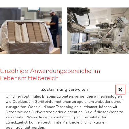
Unzählige Anwendungsbereiche im
Lebensmittelbereich.
Zustimmung verwalten
Neben der revolutionären Kaffeeverpackung für
CoffeeB eignet sich die Technologie für eine breite
Um dir ein optimales Erlebnis zu bieten, verwenden wir Technologien
wie Cookies, um Geräteinformationen zu speichern und/oder darauf
Palette von Lebensmitteln: für Obst und Gemüse, Wurst
zuzugreifen. Wenn du diesen Technologien zustimmst, können wir
und Fleischwaren, für To-Go-Verpackungen, Süßwaren,
Daten wie das Surfverhalten oder eindeutige IDs auf dieser Website
Trockenlebensmitteln, um nur ein paar der
verarbeiten. Wenn du deine Zustimmung nicht erteilst oder
zurückziehst, können bestimmte Merkmale und Funktionen
Anwendungsbereiche zu nennen. Flatz arbeitet
beeinträchtigt werden.