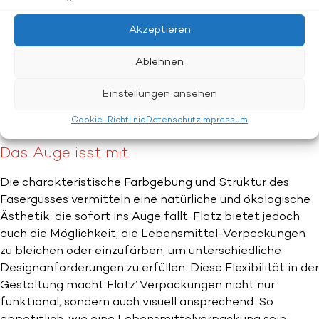
kontinuierlich daran, seine Verpackungslösungen auf
verschiedene Lebensmitteltypen und -anforderungen
Akzeptieren
zuzuschneiden. Dieser individuelle Ansatz ermöglicht es,
spezifische Bedürfnisse verschiedener
Ablehnen
Lebensmittelproduzenten zu erfüllen und die
Verpackung perfekt auf das jeweilige Produkt
Einstellungen ansehen
abzustimmen.
Cookie-Richtlinie
Datenschutz
Impressum
Das Auge isst mit.
Die charakteristische Farbgebung und Struktur des
Fasergusses vermitteln eine natürliche und ökologische
Ästhetik, die sofort ins Auge fällt. Flatz bietet jedoch
auch die Möglichkeit, die Lebensmittel-Verpackungen
zu bleichen oder einzufärben, um unterschiedliche
Designanforderungen zu erfüllen. Diese Flexibilität in der
Gestaltung macht Flatz’ Verpackungen nicht nur
funktional, sondern auch visuell ansprechend. So